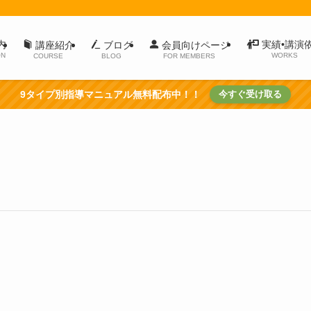
内
実績•講演
講座紹介
ブログ
会員向けページ
ON
WORKS
COURSE
BLOG
FOR MEMBERS
9タイプ別指導マニュアル無料配布中！！
今すぐ受け取る