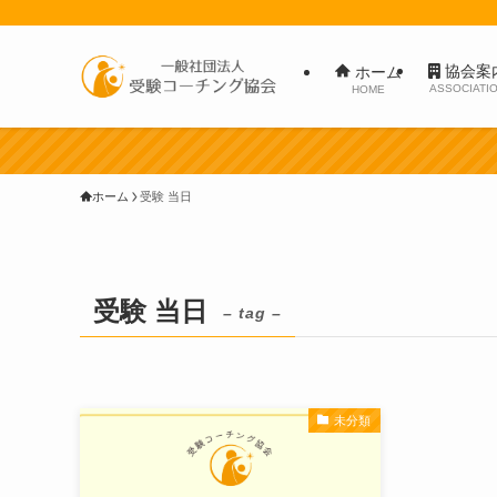
協会案
ホーム
ASSOCIATI
HOME
ホーム
受験 当日
受験 当日
– tag –
未分類