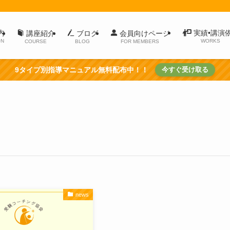
内
実績•講演
講座紹介
ブログ
会員向けページ
ON
WORKS
COURSE
BLOG
FOR MEMBERS
9タイプ別指導マニュアル無料配布中！！
今すぐ受け取る
news