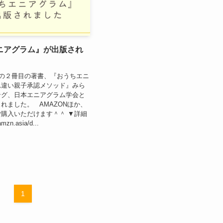
ニアグラム』が出版され
の２冊目の著書、『おうちエニ
れ違い親子承認メソッド』みら
ング、日本エニアグラム学会と
れました。 AMAZONほか、
購入いただけます＾＾ ▼詳細
mzn.asia/d...
1