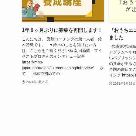
1年８ヶ月ぶりに募集を再開します！
『おうちエ
ました
こんにちは。 受験コーチングの第一人者、鈴
木詩織です。 ▼鈴木のことを知りたい方
代表鈴木詩織
は、こちらをご覧くださいね 朝日新聞 マイ
アグラム〜す
ベストプロさんのインタビュー記事
いパブリッシ
https://mbp-
の共著が出版さ
japan.com/aichi/jukencoaching/interview/ さ
全国の書店でご
て、 日本で初めての...
リンク https://a
2024年8月25日
2023年6月26日